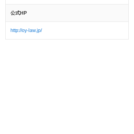
公式HP
http://oy-law.jp/