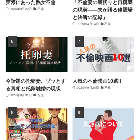
実際にあった熟女不倫
「不倫妻の裏切りと再構築
の現実――夫が語る修羅場
2024年9月20日
不倫
と決断の記録」
2025年4月14日
不倫
今話題の托卵妻。ゾッとす
人気の不倫映画10選‼
る真相と托卵離婚の現状
2024年9月24日
不倫
2024年8月31日
相談