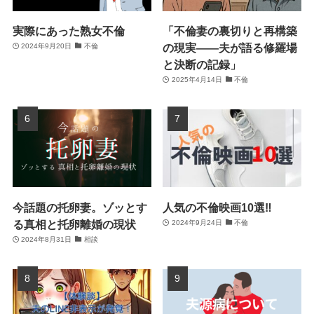
実際にあった熟女不倫
「不倫妻の裏切りと再構築
の現実――夫が語る修羅場
2024年9月20日
不倫
と決断の記録」
2025年4月14日
不倫
今話題の托卵妻。ゾッとす
人気の不倫映画10選‼
る真相と托卵離婚の現状
2024年9月24日
不倫
2024年8月31日
相談