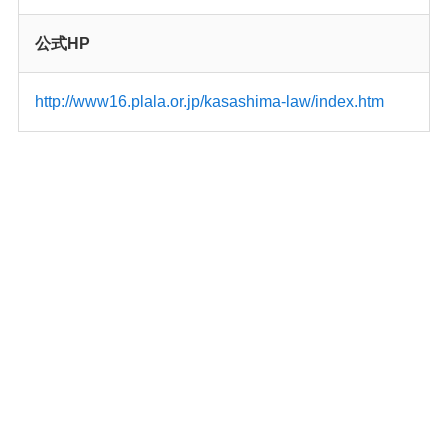
公式HP
http://www16.plala.or.jp/kasashima-law/index.htm