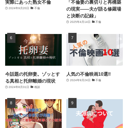
実際にあった熟女不倫
「不倫妻の裏切りと再構築
の現実――夫が語る修羅場
2024年9月20日
不倫
と決断の記録」
2025年4月14日
不倫
今話題の托卵妻。ゾッとす
人気の不倫映画10選‼
る真相と托卵離婚の現状
2024年9月24日
不倫
2024年8月31日
相談