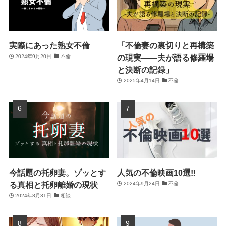
実際にあった熟女不倫
「不倫妻の裏切りと再構築
の現実――夫が語る修羅場
2024年9月20日
不倫
と決断の記録」
2025年4月14日
不倫
今話題の托卵妻。ゾッとす
人気の不倫映画10選‼
る真相と托卵離婚の現状
2024年9月24日
不倫
2024年8月31日
相談