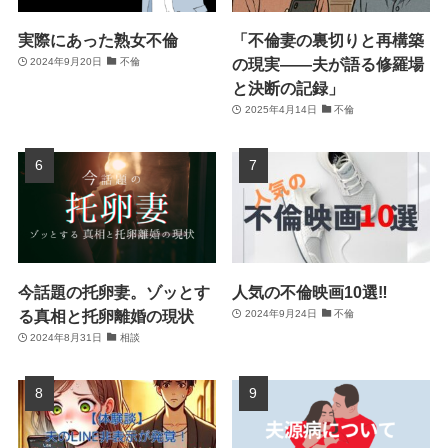
実際にあった熟女不倫
「不倫妻の裏切りと再構築
の現実――夫が語る修羅場
2024年9月20日
不倫
と決断の記録」
2025年4月14日
不倫
今話題の托卵妻。ゾッとす
人気の不倫映画10選‼
る真相と托卵離婚の現状
2024年9月24日
不倫
2024年8月31日
相談