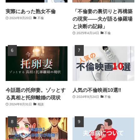
実際にあった熟女不倫
「不倫妻の裏切りと再構築
の現実――夫が語る修羅場
2024年9月20日
不倫
と決断の記録」
2025年4月14日
不倫
今話題の托卵妻。ゾッとす
人気の不倫映画10選‼
る真相と托卵離婚の現状
2024年9月24日
不倫
2024年8月31日
相談