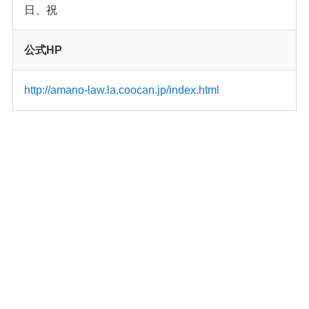
日、祝
公式HP
http://amano-law.la.coocan.jp/index.html