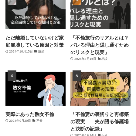
ただ離婚していないけど家
「不倫旅行のリアルとは？
庭崩壊している原因と対策
バレる理由と隠し通すため
のリスクと現実」
2024年10月15日
離婚
2024年8月15日
相談
実際にあった熟女不倫
「不倫妻の裏切りと再構築
の現実――夫が語る修羅場
2024年9月20日
不倫
と決断の記録」
2025年4月14日
不倫