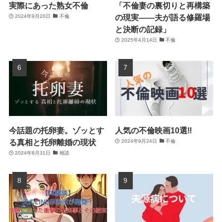
実際にあった熟女不倫
「不倫妻の裏切りと再構築
の現実――夫が語る修羅場
2024年9月20日
不倫
と決断の記録」
2025年4月14日
不倫
今話題の托卵妻。ゾッとす
人気の不倫映画10選‼
る真相と托卵離婚の現状
2024年9月24日
不倫
2024年8月31日
相談