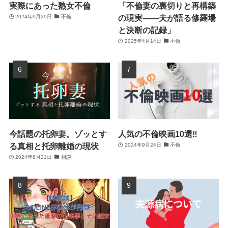
実際にあった熟女不倫
「不倫妻の裏切りと再構築
の現実――夫が語る修羅場
2024年9月20日
不倫
と決断の記録」
2025年4月14日
不倫
今話題の托卵妻。ゾッとす
人気の不倫映画10選‼
る真相と托卵離婚の現状
2024年9月24日
不倫
2024年8月31日
相談