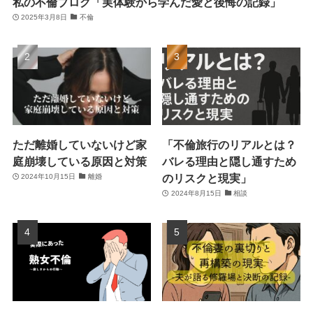
私の不倫ブログ「実体験から学んだ愛と後悔の記録」
2025年3月8日
不倫
ただ離婚していないけど家
「不倫旅行のリアルとは？
庭崩壊している原因と対策
バレる理由と隠し通すため
のリスクと現実」
2024年10月15日
離婚
2024年8月15日
相談