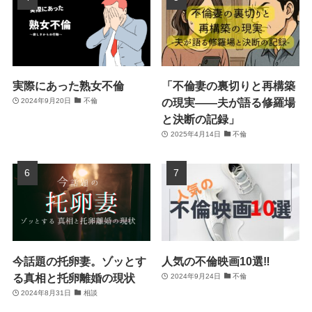
実際にあった熟女不倫
「不倫妻の裏切りと再構築
の現実――夫が語る修羅場
2024年9月20日
不倫
と決断の記録」
2025年4月14日
不倫
今話題の托卵妻。ゾッとす
人気の不倫映画10選‼
る真相と托卵離婚の現状
2024年9月24日
不倫
2024年8月31日
相談