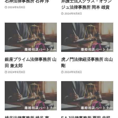
石神法律事務所 石神 淳
弁護士法人グラス・オラン
ジュ法律事務所 岡本 雄資
2024年9月8日
2024年9月8日
銀座プライム法律事務所 山
虎ノ門法律経済事務所 出山
田 兼太郎
剛
2024年9月8日
2024年9月8日
桃谷法律事務所 桃谷 惠
F＆J法律事務所 栗田 圭司