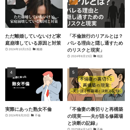
ただ離婚していないけど家
「不倫旅行のリアルとは？
庭崩壊している原因と対策
バレる理由と隠し通すため
のリスクと現実」
2024年10月15日
離婚
2024年8月15日
相談
実際にあった熟女不倫
「不倫妻の裏切りと再構築
の現実――夫が語る修羅場
2024年9月20日
不倫
と決断の記録」
2025年4月14日
不倫