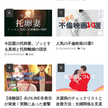
今話題の托卵妻。ゾッとす
人気の不倫映画10選‼
る真相と托卵離婚の現状
2024年9月24日
不倫
2024年8月31日
相談
【体験談】夫のLINE非表示
夫源病のチェックリストと
が発覚！実際にあった衝撃
改善方法：夫婦関係を見直