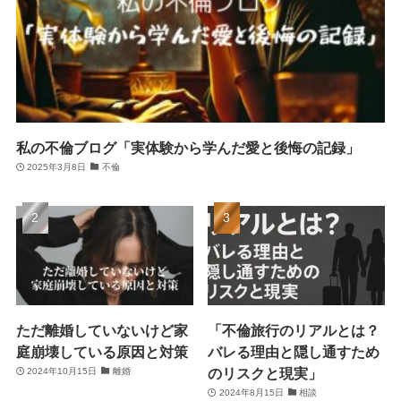
私の不倫ブログ「実体験から学んだ愛と後悔の記録」
2025年3月8日
不倫
ただ離婚していないけど家
「不倫旅行のリアルとは？
庭崩壊している原因と対策
バレる理由と隠し通すため
のリスクと現実」
2024年10月15日
離婚
2024年8月15日
相談