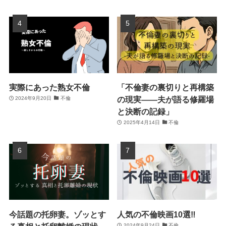
実際にあった熟女不倫
「不倫妻の裏切りと再構築
の現実――夫が語る修羅場
2024年9月20日
不倫
と決断の記録」
2025年4月14日
不倫
今話題の托卵妻。ゾッとす
人気の不倫映画10選‼
2024年9月24日
不倫