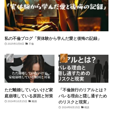
私の不倫ブログ「実体験から学んだ愛と後悔の記録」
2025年3月8日
不倫
ただ離婚していないけど家
「不倫旅行のリアルとは？
庭崩壊している原因と対策
バレる理由と隠し通すため
のリスクと現実」
2024年10月15日
離婚
2024年8月15日
相談