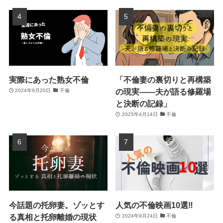
実際にあった熟女不倫
「不倫妻の裏切りと再構築
の現実――夫が語る修羅場
2024年9月20日
不倫
と決断の記録」
2025年4月14日
不倫
今話題の托卵妻。ゾッとす
人気の不倫映画10選‼
る真相と托卵離婚の現状
2024年9月24日
不倫