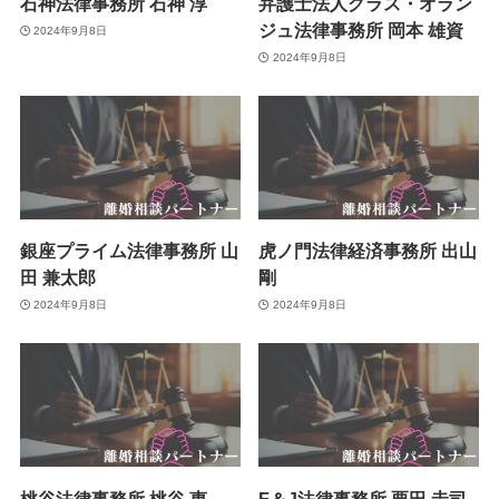
石神法律事務所 石神 淳
弁護士法人グラス・オラン
ジュ法律事務所 岡本 雄資
2024年9月8日
2024年9月8日
銀座プライム法律事務所 山
虎ノ門法律経済事務所 出山
田 兼太郎
剛
2024年9月8日
2024年9月8日
桃谷法律事務所 桃谷 惠
F＆J法律事務所 栗田 圭司