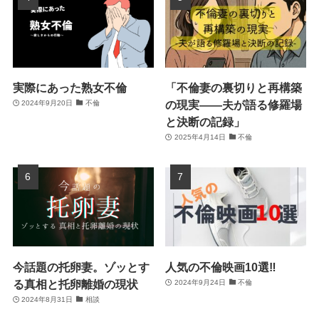
実際にあった熟女不倫
「不倫妻の裏切りと再構築
の現実――夫が語る修羅場
2024年9月20日
不倫
と決断の記録」
2025年4月14日
不倫
今話題の托卵妻。ゾッとす
人気の不倫映画10選‼
る真相と托卵離婚の現状
2024年9月24日
不倫
2024年8月31日
相談