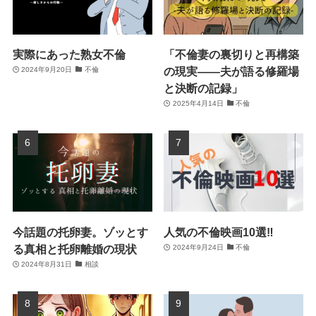
実際にあった熟女不倫
「不倫妻の裏切りと再構築
の現実――夫が語る修羅場
2024年9月20日
不倫
と決断の記録」
2025年4月14日
不倫
今話題の托卵妻。ゾッとす
人気の不倫映画10選‼
る真相と托卵離婚の現状
2024年9月24日
不倫
2024年8月31日
相談