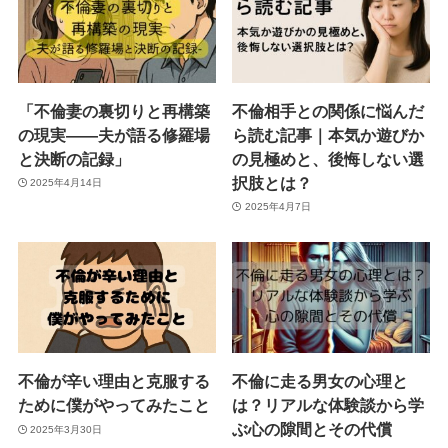
「不倫妻の裏切りと再構築
不倫相手との関係に悩んだ
の現実――夫が語る修羅場
ら読む記事｜本気か遊びか
と決断の記録」
の見極めと、後悔しない選
択肢とは？
2025年4月14日
2025年4月7日
不倫が辛い理由と克服する
不倫に走る男女の心理と
ために僕がやってみたこと
は？リアルな体験談から学
ぶ心の隙間とその代償
2025年3月30日