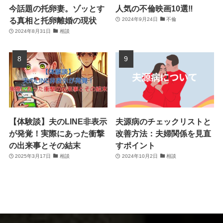
今話題の托卵妻。ゾッとす
人気の不倫映画10選‼
る真相と托卵離婚の現状
2024年9月24日
不倫
2024年8月31日
相談
【体験談】夫のLINE非表示
夫源病のチェックリストと
が発覚！実際にあった衝撃
改善方法：夫婦関係を見直
の出来事とその結末
すポイント
2025年3月17日
相談
2024年10月2日
相談