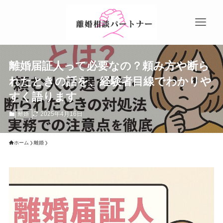
離婚届証人って必要なの？頼み方や断ら
れたときの話を、経験者目線でわかりや
すく語ります
2025年4月16日
離婚
ホーム
離婚