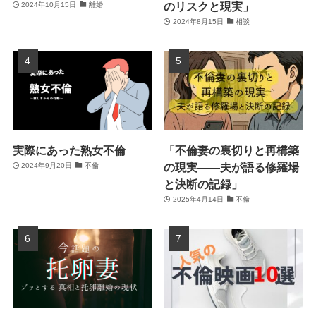
のリスクと現実」
2024年10月15日
離婚
2024年8月15日
相談
実際にあった熟女不倫
「不倫妻の裏切りと再構築
の現実――夫が語る修羅場
2024年9月20日
不倫
と決断の記録」
2025年4月14日
不倫