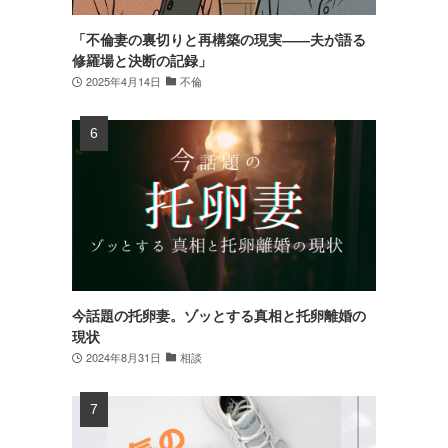
「不倫妻の裏切りと再構築の現実――夫が語る
修羅場と決断の記録」
2025年4月14日
不倫
今話題の托卵妻。ゾッとする真相と托卵離婚の
現状
2024年8月31日
相談